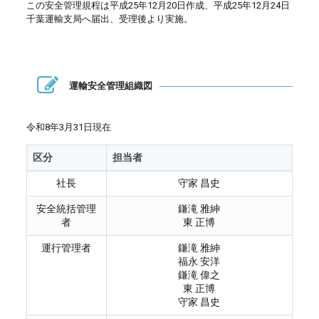
この安全管理規程は平成25年12月20日作成、平成25年12月24日
千葉運輸支局へ届出、受理後より実施。
運輸安全管理組織図
令和8年3月31日現在
区分
担当者
社長
守家 昌史
安全統括管理
鎌滝 雅紳
者
東 正博
運行管理者
鎌滝 雅紳
福永 安洋
鎌滝 偉之
東 正博
守家 昌史