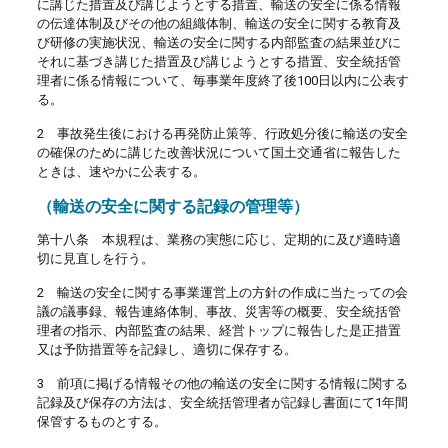
に講じた措置及び講じようとする措置、輸送の安全に係る情報
の伝達体制及びその他の組織体制、輸送の安全に関する教育及
び研修の実施状況、輸送の安全に関する内部監査の結果並びに
それに基づき講じた措置及び講じようとする措置、安全統括管
理者に係る情報について、毎事業年度終了後100日以内に公表す
る。
2 事故発生後における再発防止策等、行政処分後に輸送の安全
の確保のために講じた改善状況について国土交通省に報告した
ときは、速やかに公表する。
（輸送の安全に関する記録の管理等）
第十八条 本規程は、業務の実態に応じ、定期的に及び適時適
切に見直しを行う。
2 輸送の安全に関する事業運営上の方針の作成に当たっての会
議の議事録、報告連絡体制、事故、災害等の概要、安全統括管
理者の指示、内部監査の結果、経営トップに報告した是正措置
又は予防措置等を記録し、適切に保存する。
3 前項に掲げる情報その他の輸送の安全に関する情報に関する
記録及び保存の方法は、安全統括管理者が記録し書面にて1年間
保管するものとする。