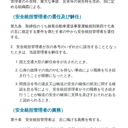
管理者の不在時、重大な事故、災害等の発生時を含め、別に定
める組織図による。
（安全統括管理者の選任及び解任）
第九条 取締役のうち旅客自動車運送事業運輸規則第四十七条
の五に規定する要件を満たす者の中から安全統括管理者を選任
する。
2 安全統括管理者が次の各号のいずれかに該当することとなっ
たときは、当該管理者を解任する。
国土交通大臣の解任命令が出されたとき。
心身の故障その他のやむを得ない事由により職務を引き続
き行うことが困難になったとき。
関係法令等の違反又は輸送の安全の確保の状況に関する確
認を怠る等により、安全統括管理者がその職務を引き続き
行うことが輸送の安全の確保に支障を及ぼすおそれがある
と認められるとき。
（安全統括管理者の責務）
第十条 安全統括管理者は、次に掲げる責務を有する。