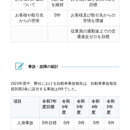
ついて
を維持
目標
お客様や取引先
0件
お客様及び取引先からの
からの苦情
苦情を撲滅
従業員の通勤途上での交
通違反ゼロを目標
事故・故障の統計
2025年度中、弊社における自動車事故報告は、自動車事故報告
規則第2条に該当する事故は0件でした。
項目
令和7年
令和
令和
令和
令和
度目標
6年
5年
4年
3年
度
度
度
度
人身事故
0件目標
0件
0件
0件
0件