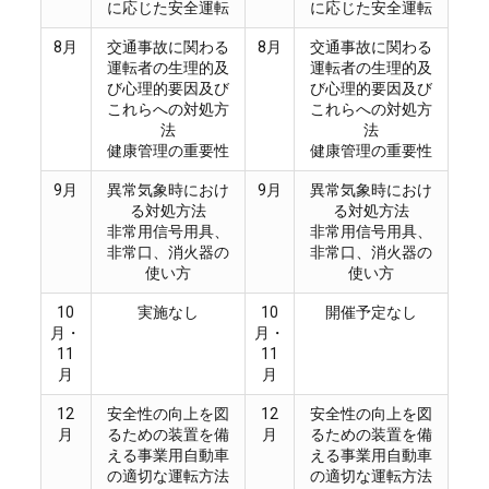
に応じた安全運転
に応じた安全運転
8月
交通事故に関わる
8月
交通事故に関わる
運転者の生理的及
運転者の生理的及
び心理的要因及び
び心理的要因及び
これらへの対処方
これらへの対処方
法
法
健康管理の重要性
健康管理の重要性
9月
異常気象時におけ
9月
異常気象時におけ
る対処方法
る対処方法
非常用信号用具、
非常用信号用具、
非常口、消火器の
非常口、消火器の
使い方
使い方
10
実施なし
10
開催予定なし
月・
月・
11
11
月
月
12
安全性の向上を図
12
安全性の向上を図
月
るための装置を備
月
るための装置を備
える事業用自動車
える事業用自動車
の適切な運転方法
の適切な運転方法