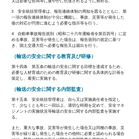
又は必要な部局等に速やかに伝達されるように努める。
3 安全統括管理者は、報告連絡体制の周知を図るとともに、第
一項の報告連絡体制が十分に機能し、事故、災害等が発生した
後の対応が円滑に進むよう必要な指示等を行う。
4 自動車事故報告規則（昭和二十六年運輸省令第百四号）に定
める事故、災害等が発生した場合は、報告規則の規定に基づ
き、国土交通大臣へ必要な報告又は届出を行う。
（輸送の安全に関する教育及び研修）
第十四条 第五条の輸送の安全に関する目標を達成するため、
必要な人材育成のための教育及び研修に関する具体的な計画を
策定し、着実に実施する。
（輸送の安全に関する内部監査）
第十五条 安全統括管理者は、自ら又は実施責任者を指定し
て、少なくとも年に一回以上、適切な時期を定めて、安全マネ
ジメントの実施状況等輸送の安全に関する内部監査を実施す
る。
また、重大な事故、災害等が発生した場合又は同種の事故、災
害等が繰り返し発生した場合その他特に必要と認められる場合