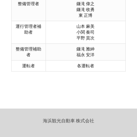
整備管理者
鎌滝 偉之
鎌滝 收勇
東 正博
運行管理者補
山本 麻美
助者
小関 奏司
平野 貢次
整備管理補助
鎌滝 雅紳
者
福永 安洋
運転者
各運転者
海浜観光自動車 株式会社