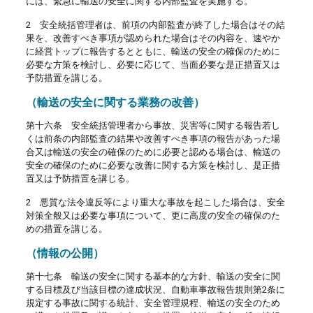
には、緊急に輸送の安全に関する内部監査を実施する。
2 安全統括管理者は、前項の内部監査が終了した場合はその結
果を、改善すべき事項が認められた場合はその内容を、速やか
に経営トップに報告するとともに、輸送の安全の確保のために
必要な方策を検討し、必要に応じて、当面必要な是正措置又は
予防措置を講じる。
（輸送の安全に関する業務の改善）
第十六条 安全統括管理者から事故、災害等に関する報告若し
くは前条の内部監査の結果や改善すべき事項の報告があった場
合又は輸送の安全の確保のために必要と認める場合は、輸送の
安全の確保のために必要な改善に関する方策を検討し、是正措
置又は予防措置を講じる。
2 悪質な法令違反等により重大な事故を起こした場合は、安全
対策全般又は必要な事項について、更に高度の安全の確保のた
めの措置を講じる。
（情報の公開）
第十七条 輸送の安全に関する基本的な方針、輸送の安全に関
する目標及び当該目標の達成状況、自動車事故報告規則第2条に
規定する事故に関する統計、安全管理規程、輸送の安全のため