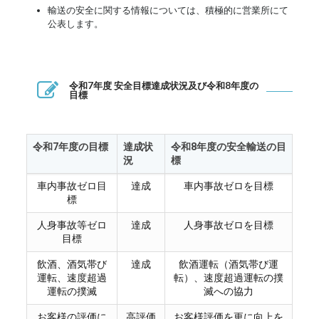
輸送の安全に関する情報については、積極的に営業所にて
公表します。
令和7年度 安全目標達成状況及び令和8年度の
目標
令和7年度の目標
達成状
令和8年度の安全輸送の目
況
標
車内事故ゼロ目
達成
車内事故ゼロを目標
標
人身事故等ゼロ
達成
人身事故ゼロを目標
目標
飲酒、酒気帯び
達成
飲酒運転（酒気帯び運
運転、速度超過
転）、速度超過運転の撲
運転の撲滅
滅への協力
お客様の評価に
高評価
お客様評価を更に向上を