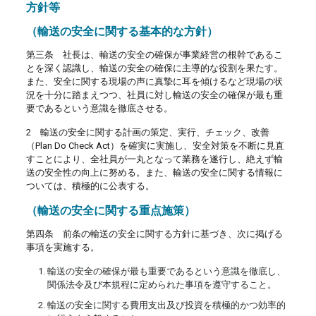
方針等
（輸送の安全に関する基本的な方針）
第三条 社長は、輸送の安全の確保が事業経営の根幹であるこ
とを深く認識し、輸送の安全の確保に主導的な役割を果たす。
また、安全に関する現場の声に真摯に耳を傾けるなど現場の状
況を十分に踏まえつつ、社員に対し輸送の安全の確保が最も重
要であるという意識を徹底させる。
2 輸送の安全に関する計画の策定、実行、チェック、改善
（Plan Do Check Act）を確実に実施し、安全対策を不断に見直
すことにより、全社員が一丸となって業務を遂行し、絶えず輸
送の安全性の向上に努める。また、輸送の安全に関する情報に
ついては、積極的に公表する。
（輸送の安全に関する重点施策）
第四条 前条の輸送の安全に関する方針に基づき、次に掲げる
事項を実施する。
輸送の安全の確保が最も重要であるという意識を徹底し、
関係法令及び本規程に定められた事項を遵守すること。
輸送の安全に関する費用支出及び投資を積極的かつ効率的